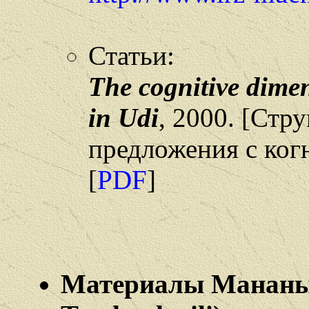
Статьи:
The cognitive dimen
in Udi
, 2000. [Стр
предложения с ког
[
PDF
]
Материалы Мананы