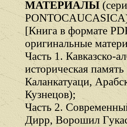
МАТЕРИАЛЫ
(сер
PONTOCAUCASICA). 
[Книга в формате PD
оригинальные матер
Часть 1. Кавказско-а
историческая память 
Каланкатуаци, Арабск
Кузнецов);
Часть 2. Современны
Дирр, Ворошил Гукася