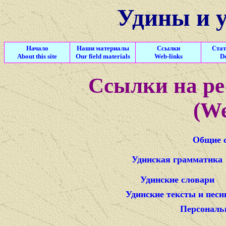
Удины и 
Начало
Наши материалы
Ссылки
Стат
About this site
Our field materials
Web-links
D
Cсылки на ре
(We
Общие с
Удинская грамматика
Удинские словари
Удинские тексты и песн
Персональ