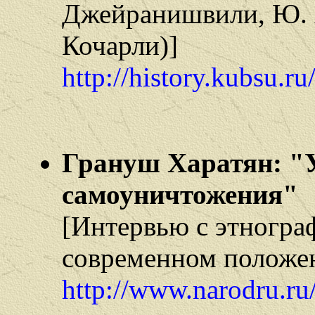
Джейранишвили, Ю. 
Кочарли)]
http://history.kubsu.r
Грануш Харатян: "У
самоуничтожения"
[Интервью с этногра
современном положе
http://www.narodru.ru