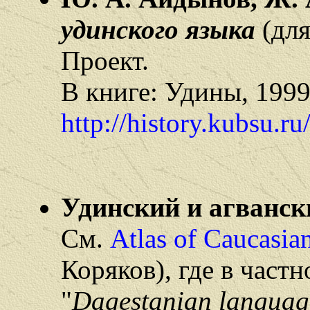
удинского языка
(для
Проект.
В книге: Удины, 1999
http://history.kubsu.r
Удинский и агванск
См.
Atlas of Caucasia
Коряков), где в част
"
Dagestanian languag