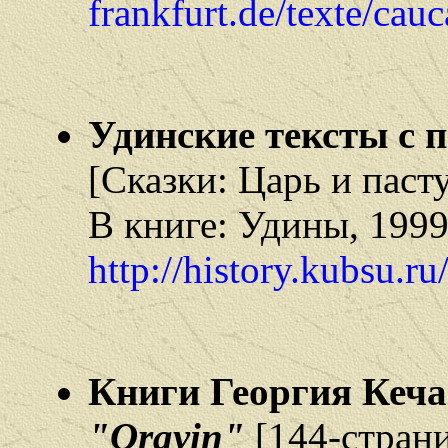
frankfurt.de/texte/cau
Удинские тексты с п
[Сказки: Царь и паст
В книге: Удины, 1999
http://history.kubsu.r
Книги Георгия Кеча
"Orayin"
[144-стран