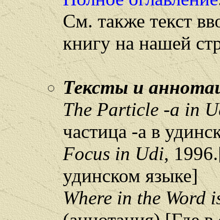
См. также текст вв
книгу на нашей ст
Тексты и аннот
The Particle -a in U
частица -a в удинс
Focus in Udi
, 1996
удинском языке]
Where in the Word i
(аннотация) [Где в