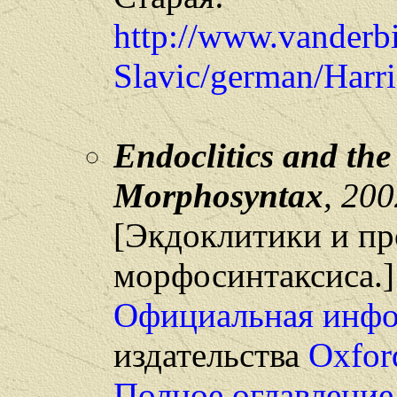
http://www.vanderb
Slavic/german/Harri
Endoclitics and the
Morphosyntax
, 200
[Экдоклитики и пр
морфосинтаксиса.]
Официальная инф
издательства
Oxford
Полное оглавление