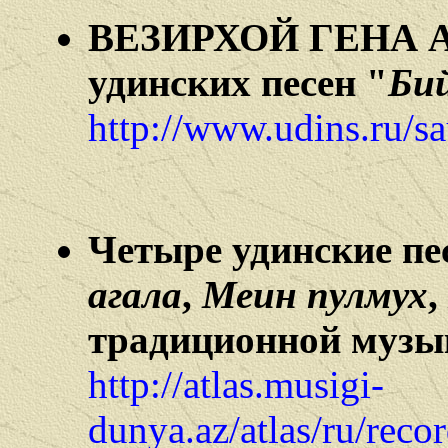
ВЕЗИРХОЙ ГЕНА А
удинских песен "
Бий
http://www.udins.ru/s
Четыре удинские пе
агала
,
Меин пулмух
,
традиционной музы
http://atlas.musigi-
dunya.az/atlas/ru/reco