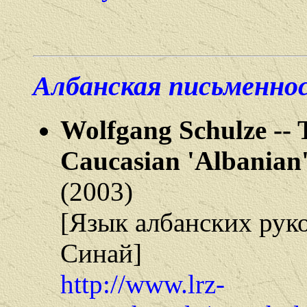
Албанская письменно
Wolfgang Schulze
--
Caucasian 'Albanian'
(2003)
[Язык албанских руко
Синай]
http://www.lrz-