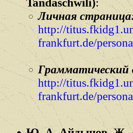
Tandaschwili)
:
Личная страница
http://titus.fkidg1.u
frankfurt.de/person
Грамматический о
http://titus.fkidg1.u
frankfurt.de/person
Ю. А. Айдынов, Ж. 