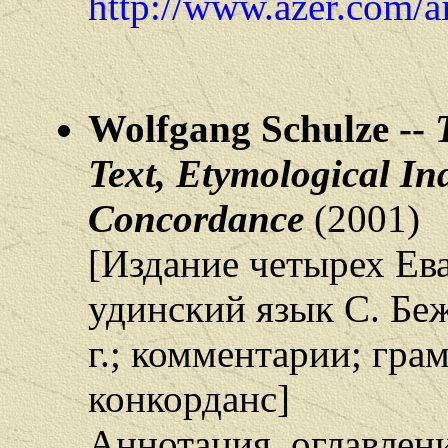
http://www.azer.com/a
Wolfgang Schulze --
Text, Etymological I
Concordance
(2001)
[Издание четырех Ев
удинский язык С. Бе
г.; комментарии; гра
конкорданс]
Аннотация, оглавлени