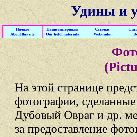
Удины и 
Начало
Наши материалы
Ссылки
Стат
About this site
Our field materials
Web-links
D
Фот
(Pictu
На этой странице пред
фотографии, сделанные в
Дубовый Овраг и др. м
за предоставление фото