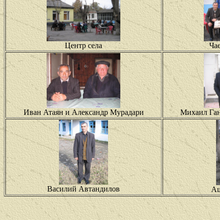
Центр села
Ча
Иван Атаян и Александр Мурадари
Михаил Ган
Василий Автандилов
Аш