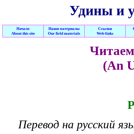
Удины и 
Начало
Наши материалы
Ссылки
About this site
Our field materials
Web-links
Читаем
(An U
Р
Перевод на русский яз