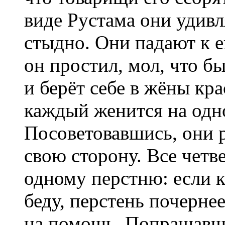
виде Рустама они удивл
стыдно. Они падают к е
он простил, мол, что б
и берёт себе в жёны кр
каждый женится на одно
Посоветовавшись, они 
свою сторону. Все четв
одному перстню: если к
беду, перстень почернее
на помощь. Попращавши